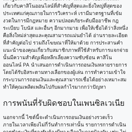
เกี่ยวกับคาสิโนออนไลน์ที่สำคัญที่สุดและยิ่งใหญ่ที่สุดของ
ประเทศแก่คุณภายในการวิเคราะห์ เรามีมาตรฐานที่เข้ม
งวดในการมีกฎหมาย ความปลอดภัยระดับมืออาชีพ กฎ
ระเบียบ โบนัส และอื่นๆ อีกมากมาย เพื่อให้เชื่อได้ว่าสิ่งหนึ่ง
คือสิ่งใหม่ล่าสุดและคุณสามารถแม่นยำได้ อ่านรายละเอียด
ที่สำคัญต่อไป รวมถึงโฆษณาที่ให้มาด้วย การประสานคำ
แนะนำของคุณเกี่ยวกับสมาชิกภาพที่ใช้สำหรับการแจกจ่าย
นั้นมีความสำคัญเพื่อหลีกเลี่ยงความซับซ้อน คาสิโน
ออนไลน์ PA นำเสนอการดำเนินการถอนเงินหลายรายการ
โดยได้รับอิสระตามทางเลือกของผู้เล่น การทำความเข้าใจ
กระบวนการถอนเงินและคุณสามารถเชื่อได้อย่างเหมาะสม
ทำให้คุณเพลิดเพลินไปกับผลกำไรมากกว่าปัญหา
การพนันที่รับผิดชอบในเพนซิลเวเนีย
นอกจากนี้ ไซต์นี้จะดำเนินการถอนเงินอย่างรวดเร็ว
ภายในเวลาเพียงไม่กี่วันทำการเท่านั้น รายการการดำเนิน
การชำระเงินที่รองรับต้องมีทางเลือกในการป้องกัน เช่น ไพ่