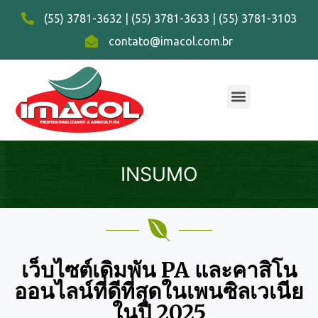
(55) 3781-3632 | (55) 3781-3633 | (55) 3781-3103
contato@imacol.com.br
INSUMO
เว็บไซต์เดิมพัน PA และคาสิโน
ออนไลน์ที่ดีที่สุดในเพนซิลเวเนีย
ในปี 2025