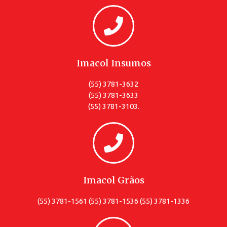
Imacol Insumos
(55) 3781-3632
(55) 3781-3633
(55) 3781-3103.
Imacol Grãos
(55) 3781-1561 (55) 3781-1536 (55) 3781-1336