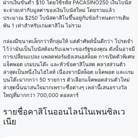
ฝากเงินขั้นต่ำ $10 โดยใช้รหัส PACASINO250 เงินโบนัส
จะจ่ายเท่ากับมูลค่าของเงินโบนัสใหม่ โดยรวมแล้ว
ประมาณ $250 โบนัสคาสิโนขึ้นอยู่กับข้อกำหนดการเดิม
พัน 1 เท่าสำหรับเกมคาสิโน ไม่รวม
กล่องมีขนาดเล็กกว่าที่กลุ่มให้ แต่คำศัพท์นั้นดีกว่า โปรดจำ
ไว้ว่ามันเป็นโบนัสต้อนรับเฉพาะของรัฐของคุณ ดังนั้นอาจมี
การเปลี่ยนแปลง แพลตฟอร์มยังเสนอสล็อต การเปิดตัวพิเศษ
แจ็คพอต เกมบนโต๊ะ และหัวข้อคาสิโนสด คลาสส่วนตัว
ล่าสุดเป็นหนึ่งในไฮไลท์ เนื่องจากมีสล็อต แจ็คพอต และเกม
บนโต๊ะมากกว่า 50 รายการ ตัวเลือกแจ็คพอตส่วนตัวใหม่
ล่าสุดนั้นน่าสนใจมากเพราะชื่อต่างๆ เหล่านี้เสนอรางวัล
ใหญ่ที่มากกว่า 700,000 ดอลลาร์
รายชื่อคาสิโนออนไลน์ในเพนซิลเว
เนีย