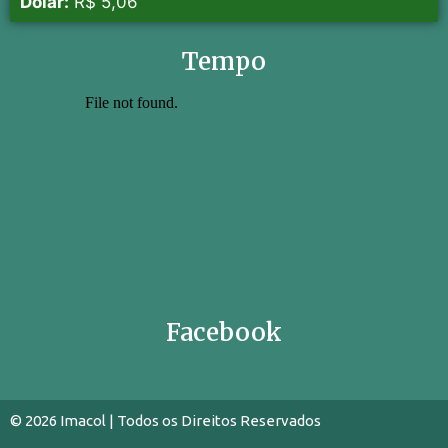
Dólar:
R$ 5,06
Tempo
Facebook
© 2026 Imacol | Todos os Direitos Reservados