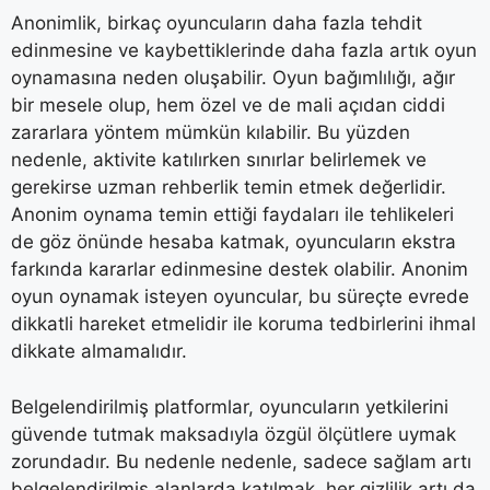
Anonimlik, birkaç oyuncuların daha fazla tehdit
edinmesine ve kaybettiklerinde daha fazla artık oyun
oynamasına neden oluşabilir. Oyun bağımlılığı, ağır
bir mesele olup, hem özel ve de mali açıdan ciddi
zararlara yöntem mümkün kılabilir. Bu yüzden
nedenle, aktivite katılırken sınırlar belirlemek ve
gerekirse uzman rehberlik temin etmek değerlidir.
Anonim oynama temin ettiği faydaları ile tehlikeleri
de göz önünde hesaba katmak, oyuncuların ekstra
farkında kararlar edinmesine destek olabilir. Anonim
oyun oynamak isteyen oyuncular, bu süreçte evrede
dikkatli hareket etmelidir ile koruma tedbirlerini ihmal
dikkate almamalıdır.
Belgelendirilmiş platformlar, oyuncuların yetkilerini
güvende tutmak maksadıyla özgül ölçütlere uymak
zorundadır. Bu nedenle nedenle, sadece sağlam artı
belgelendirilmiş alanlarda katılmak, her gizlilik artı da