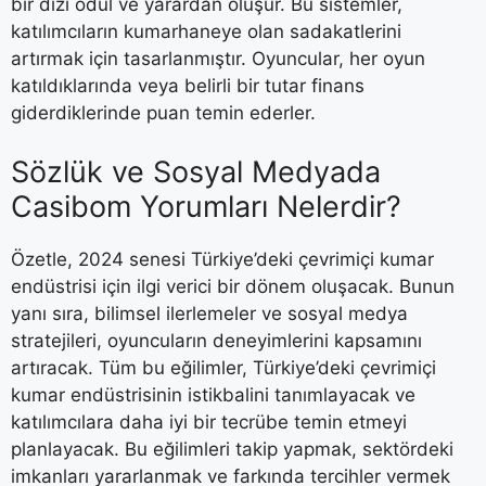
bir dizi ödül ve yarardan oluşur. Bu sistemler,
katılımcıların kumarhaneye olan sadakatlerini
artırmak için tasarlanmıştır. Oyuncular, her oyun
katıldıklarında veya belirli bir tutar finans
giderdiklerinde puan temin ederler.
Sözlük ve Sosyal Medyada
Casibom Yorumları Nelerdir?
Özetle, 2024 senesi Türkiye’deki çevrimiçi kumar
endüstrisi için ilgi verici bir dönem oluşacak. Bunun
yanı sıra, bilimsel ilerlemeler ve sosyal medya
stratejileri, oyuncuların deneyimlerini kapsamını
artıracak. Tüm bu eğilimler, Türkiye’deki çevrimiçi
kumar endüstrisinin istikbalini tanımlayacak ve
katılımcılara daha iyi bir tecrübe temin etmeyi
planlayacak. Bu eğilimleri takip yapmak, sektördeki
imkanları yararlanmak ve farkında tercihler vermek