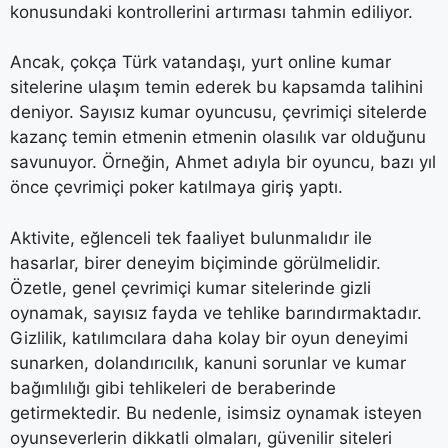
konusundaki kontrollerini artırması tahmin ediliyor.
Ancak, çokça Türk vatandaşı, yurt online kumar
sitelerine ulaşım temin ederek bu kapsamda talihini
deniyor. Sayısız kumar oyuncusu, çevrimiçi sitelerde
kazanç temin etmenin etmenin olasılık var olduğunu
savunuyor. Örneğin, Ahmet adıyla bir oyuncu, bazı yıl
önce çevrimiçi poker katılmaya giriş yaptı.
Aktivite, eğlenceli tek faaliyet bulunmalıdır ile
hasarlar, birer deneyim biçiminde görülmelidir.
Özetle, genel çevrimiçi kumar sitelerinde gizli
oynamak, sayısız fayda ve tehlike barındırmaktadır.
Gizlilik, katılımcılara daha kolay bir oyun deneyimi
sunarken, dolandırıcılık, kanuni sorunlar ve kumar
bağımlılığı gibi tehlikeleri de beraberinde
getirmektedir. Bu nedenle, isimsiz oynamak isteyen
oyunseverlerin dikkatli olmaları, güvenilir siteleri