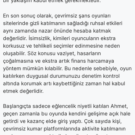
bir yaklaşım kabul etmek gerekmektedir.
En son sonuç olarak, çevrimsiz şans oyunları
sitelerinde gizli katılmanın sağladığı ruhsal etkileri
aynı zamanda nazar önünde hesaba katmak
değerlidir. İsimsizlik, kimileri oyuncuların ekstra
korkusuz ve tehlikeli seçimler edinmesine neden
oluşabilir. Söz konusu vaziyet, hasarların
çoğalmasına ve ekstra artık finans harcamaya
yöntem mümkün kılabilir. Bu nedenle sebebiyle, oyun
katılırken duygusal durumunuzu denetim kontrol
altında korumak artı kaybettiğiniz zaman hal kabul
etmek değerlidir.
Başlangıçta sadece eğlencelik niyetli katılan Ahmet,
geçen zamanla bu oyunda kendini gelişime açık hale
getirdi ve kazanç elde giriş yaptı. Çok sayıda kişi,
çevrimsiz kumar platformlarında aktivite katılmanın