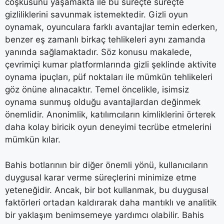
coşkusunu yaşamakta ile bu süreçte süreçte
gizliliklerini savunmak istemektedir. Gizli oyun
oynamak, oyunculara farklı avantajlar temin ederken,
benzer eş zamanlı birkaç tehlikeleri aynı zamanda
yanında sağlamaktadır. Söz konusu makalede,
çevrimiçi kumar platformlarında gizli şeklinde aktivite
oynama ipuçları, püf noktaları ile mümkün tehlikeleri
göz önüne alınacaktır. Temel öncelikle, isimsiz
oynama sunmuş olduğu avantajlardan değinmek
önemlidir. Anonimlik, katılımcıların kimliklerini örterek
daha kolay biricik oyun deneyimi tecrübe etmelerini
mümkün kılar.
Bahis botlarının bir diğer önemli yönü, kullanıcıların
duygusal karar verme süreçlerini minimize etme
yeteneğidir. Ancak, bir bot kullanmak, bu duygusal
faktörleri ortadan kaldırarak daha mantıklı ve analitik
bir yaklaşım benimsemeye yardımcı olabilir. Bahis