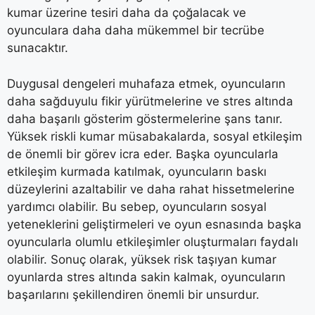
kumar üzerine tesiri daha da çoğalacak ve
oyunculara daha daha mükemmel bir tecrübe
sunacaktır.
Duygusal dengeleri muhafaza etmek, oyuncuların
daha sağduyulu fikir yürütmelerine ve stres altında
daha başarılı gösterim göstermelerine şans tanır.
Yüksek riskli kumar müsabakalarda, sosyal etkileşim
de önemli bir görev icra eder. Başka oyuncularla
etkileşim kurmada katılmak, oyuncuların baskı
düzeylerini azaltabilir ve daha rahat hissetmelerine
yardımcı olabilir. Bu sebep, oyuncuların sosyal
yeteneklerini geliştirmeleri ve oyun esnasında başka
oyuncularla olumlu etkileşimler oluşturmaları faydalı
olabilir. Sonuç olarak, yüksek risk taşıyan kumar
oyunlarda stres altında sakin kalmak, oyuncuların
başarılarını şekillendiren önemli bir unsurdur.