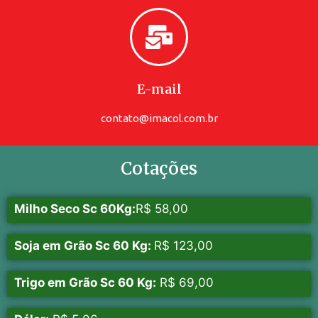
E-mail
contato@imacol.com.br
Cotações
Milho Seco Sc 60Kg:
R$ 58,00
Soja em Grão Sc 60 Kg:
R$ 123,00
Trigo em Grão Sc 60 Kg:
R$ 69,00