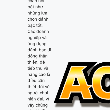
chắn nổi
bật như
những lựa
chọn đánh
bạc tốt.
Các doanh
nghiệp và
ứng dụng
đánh bạc di
động thân
thiện, dễ
tiếp thu và
nâng cao là
điều cần
thiết đối với
người chơi
hiện đại, vì
vậy chúng