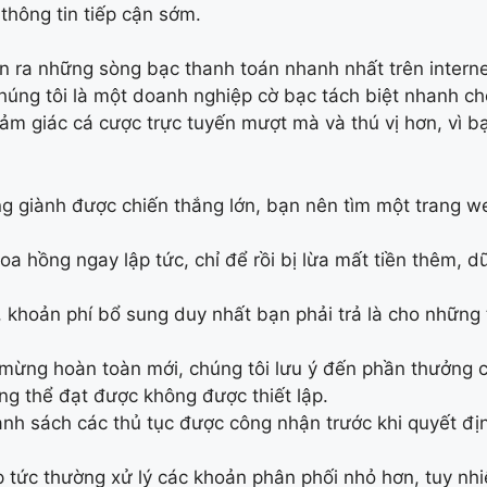
thông tin tiếp cận sớm.
họn ra những sòng bạc thanh toán nhanh nhất trên intern
ng tôi là một doanh nghiệp cờ bạc tách biệt nhanh chón
ảm giác cá cược trực tuyến mượt mà và thú vị hơn, vì b
ọng giành được chiến thắng lớn, bạn nên tìm một trang
 hồng ngay lập tức, chỉ để rồi bị lừa mất tiền thêm, dữ
 khoản phí bổ sung duy nhất bạn phải trả là cho những 
mừng hoàn toàn mới, chúng tôi lưu ý đến phần thưởng 
g thể đạt được không được thiết lập.
nh sách các thủ tục được công nhận trước khi quyết đị
p tức thường xử lý các khoản phân phối nhỏ hơn, tuy n