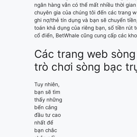
ngân hàng vẫn có thể mất nhiều thời gian
chuyên gia của chúng tôi đến các trang w
ghi nợ/thẻ tín dụng và bạn sẽ chuyển tiền,
toán khả dụng của riêng bạn, số tiền rút t
cổ điển, BetWhale cũng cung cấp các kho
Các trang web sòng 
trò chơi sòng bạc tr
Tuy nhiên,
bạn sẽ tìm
thấy những
bến cảng
đầu tư cao
nhất để
bạn chắc