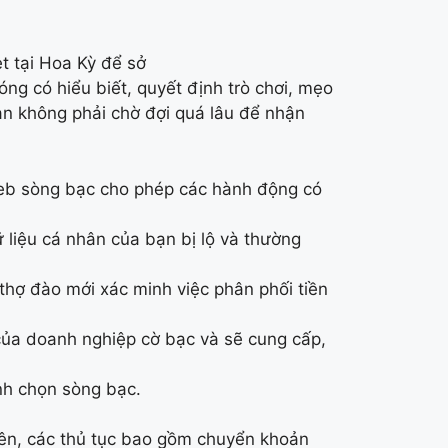
et tại Hoa Kỳ để sở
g có hiểu biết, quyết định trò chơi, mẹo
ạn không phải chờ đợi quá lâu để nhận
 web sòng bạc cho phép các hành động có
 liệu cá nhân của bạn bị lộ và thường
thợ đào mới xác minh việc phân phối tiền
của doanh nghiệp cờ bạc và sẽ cung cấp,
nh chọn sòng bạc.
hiên, các thủ tục bao gồm chuyển khoản