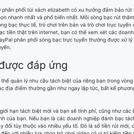
 phân phối túi xách elizabeth có xu hướng đảm bảo rút 
chọn nhanh nhất và phổ biến nhất. Mỗi sòng bạc rút thă
ng bạc thực tế, trò chơi trên bàn và trò chơi trực tuy
bạc tiền thật trên internet, bạn có thể xem xét các doan
ayPal phân phối sòng bạc trực tuyến thường được xử lý t
uyến.
 được đáp ứng
hể quản lý nhu cầu tách biệt của riêng bạn trong vòng 
c địa điểm thường gần như ngay lập tức, bất kể phương
 giới hạn tách biệt mới và bạn sẽ tính phí, cũng như c
nh của bạn. Nếu bạn là các doanh nghiệp đánh bạc tách b
y đổi tùy thuộc vào nhiều yếu tố. Đó là số tiền rút mới,
đến với nhiều lựa chọn trò chơi video có vị trí kiếm ti