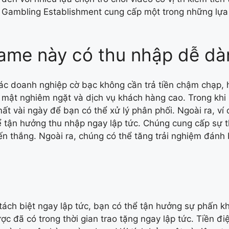
e Gambling Establishment cung cấp một trong những lựa
game này có thu nhập dễ dà
các doanh nghiệp cờ bạc không cần trả tiền chậm chạp,
 mật nghiêm ngặt và dịch vụ khách hàng cao. Trong khi
t vài ngày để bạn có thể xử lý phân phối. Ngoài ra, ví 
 tận hưởng thu nhập ngay lập tức. Chúng cung cấp sự t
n thắng. Ngoài ra, chúng có thể tăng trải nghiệm đánh 
tách biệt ngay lập tức, bạn có thể tận hưởng sự phấn kh
ợc đã có trong thời gian trao tặng ngay lập tức. Tiền đ