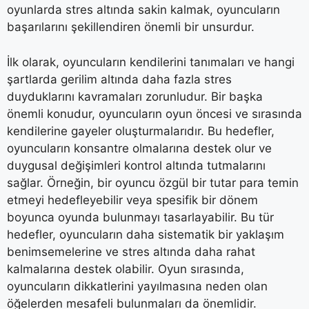
oyunlarda stres altında sakin kalmak, oyuncuların
başarılarını şekillendiren önemli bir unsurdur.
İlk olarak, oyuncuların kendilerini tanımaları ve hangi
şartlarda gerilim altında daha fazla stres
duyduklarını kavramaları zorunludur. Bir başka
önemli konudur, oyuncuların oyun öncesi ve sırasında
kendilerine gayeler oluşturmalarıdır. Bu hedefler,
oyuncuların konsantre olmalarına destek olur ve
duygusal değişimleri kontrol altında tutmalarını
sağlar. Örneğin, bir oyuncu özgül bir tutar para temin
etmeyi hedefleyebilir veya spesifik bir dönem
boyunca oyunda bulunmayı tasarlayabilir. Bu tür
hedefler, oyuncuların daha sistematik bir yaklaşım
benimsemelerine ve stres altında daha rahat
kalmalarına destek olabilir. Oyun sırasında,
oyuncuların dikkatlerini yayılmasına neden olan
öğelerden mesafeli bulunmaları da önemlidir.