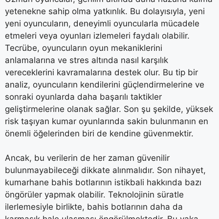
yetenekne sahip olma yatkınlık. Bu dolayısıyla, yeni
yeni oyuncuların, deneyimli oyuncularla mücadele
etmeleri veya oyunları izlemeleri faydalı olabilir.
Tecrübe, oyuncuların oyun mekaniklerini
anlamalarına ve stres altında nasıl karşılık
vereceklerini kavramalarına destek olur. Bu tip bir
analiz, oyuncuların kendilerini güçlendirmelerine ve
sonraki oyunlarda daha başarılı taktikler
geliştirmelerine olanak sağlar. Son şu şekilde, yüksek
risk taşıyan kumar oyunlarında sakin bulunmanın en
önemli öğelerinden biri de kendine güvenmektir.
Ancak, bu verilerin de her zaman güvenilir
bulunmayabileceği dikkate alınmalıdır. Son nihayet,
kumarhane bahis botlarının istikbali hakkında bazı
öngörüler yapmak olabilir. Teknolojinin süratle
ilerlemesiyle birlikte, bahis botlarının daha da