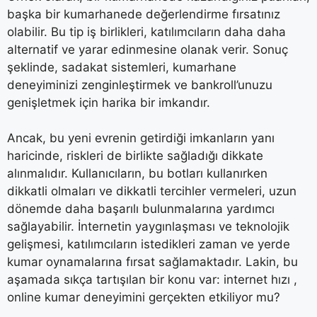
başka bir kumarhanede değerlendirme fırsatınız
olabilir. Bu tip iş birlikleri, katılımcıların daha daha
alternatif ve yarar edinmesine olanak verir. Sonuç
şeklinde, sadakat sistemleri, kumarhane
deneyiminizi zenginleştirmek ve bankroll’unuzu
genişletmek için harika bir imkandır.
Ancak, bu yeni evrenin getirdiği imkanların yanı
haricinde, riskleri de birlikte sağladığı dikkate
alınmalıdır. Kullanıcıların, bu botları kullanırken
dikkatli olmaları ve dikkatli tercihler vermeleri, uzun
dönemde daha başarılı bulunmalarına yardımcı
sağlayabilir. İnternetin yaygınlaşması ve teknolojik
gelişmesi, katılımcıların istedikleri zaman ve yerde
kumar oynamalarına fırsat sağlamaktadır. Lakin, bu
aşamada sıkça tartışılan bir konu var: internet hızı ,
online kumar deneyimini gerçekten etkiliyor mu?