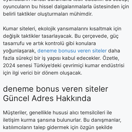
oyuncuların bu hissel dalgalanmalarla üstesinden için
belirli taktikler oluşturmaları mühimdir.
Kumar siteleri, ekolojik yansımalarını kısaltmak için
değişik taktikler tasarlayacak. Bu çerçevede, güç
tasarrufu ve artık kontrolü gibi konulara
yoğunlaşarak,
deneme bonusu veren siteler
daha
fazla sürekçi bir iş yapısı kabul edecekler. Özetle,
2024 senesi Türkiye’deki çevrimiçi kumar endüstrisi
için ilgi verici bir dönem oluşacak.
deneme bonus veren siteler
Güncel Adres Hakkında
Müşteriler, genellikle hususi alıcı temsilcileri ile
iletişim kurma şansına bulunurlar. Bu danışmanlar,
katılımcıların talep gidermek için özgün şekilde