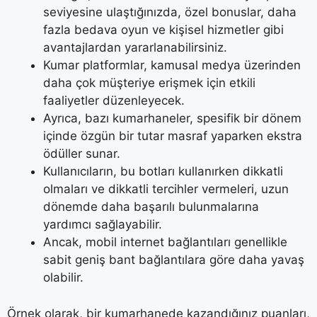
seviyesine ulaştığınızda, özel bonuslar, daha
fazla bedava oyun ve kişisel hizmetler gibi
avantajlardan yararlanabilirsiniz.
Kumar platformlar, kamusal medya üzerinden
daha çok müşteriye erişmek için etkili
faaliyetler düzenleyecek.
Ayrıca, bazı kumarhaneler, spesifik bir dönem
içinde özgün bir tutar masraf yaparken ekstra
ödüller sunar.
Kullanıcıların, bu botları kullanırken dikkatli
olmaları ve dikkatli tercihler vermeleri, uzun
dönemde daha başarılı bulunmalarına
yardımcı sağlayabilir.
Ancak, mobil internet bağlantıları genellikle
sabit geniş bant bağlantılara göre daha yavaş
olabilir.
Örnek olarak, bir kumarhanede kazandığınız puanları,