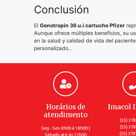
Conclusión
El
Genotropin 36 u.i cartucho Pfizer
repr
Aunque ofrece múltiples beneficios, su u
en la salud y calidad de vida del paciente
personalizado..
Horários de
Imacol 
atendimento
(55) 37
(55) 37
Seg - Sex 8h00 à 18h00 |
(55) 378
Sábado até às 12h00