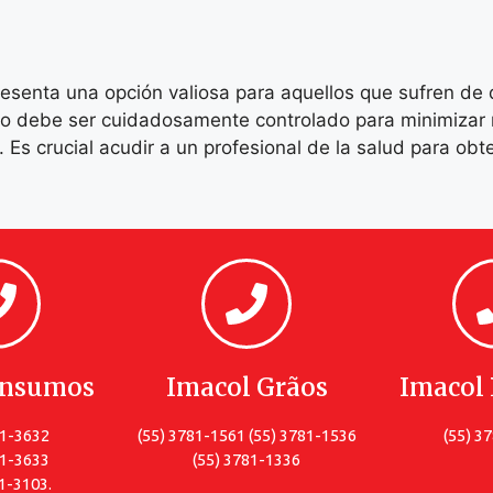
esenta una opción valiosa para aquellos que sufren de 
so debe ser cuidadosamente controlado para minimizar r
. Es crucial acudir a un profesional de la salud para ob
Insumos
Imacol Grãos
Imacol 
81-3632
(55) 3781-1561 (55) 3781-1536
(55) 3
81-3633
(55) 3781-1336
1-3103.