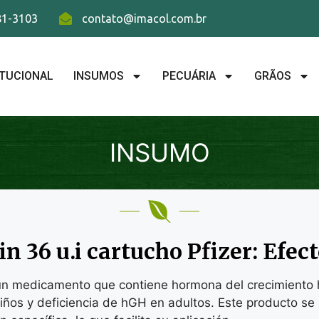
781-3103
contato@imacol.com.br
ITUCIONAL
INSUMOS
PECUÁRIA
GRÃOS
INSUMO
n 36 u.i cartucho Pfizer: Efect
n medicamento que contiene hormona del crecimiento h
 niños y deficiencia de hGH en adultos. Este producto s