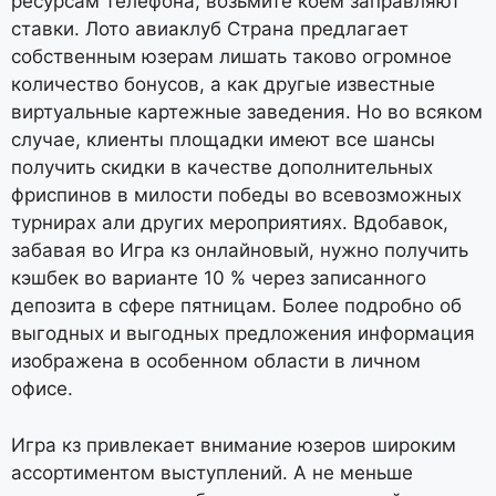
ресурсам телефона, возьмите коем заправляют
ставки. Лото авиаклуб Страна предлагает
собственным юзерам лишать таково огромное
количество бонусов, а как другые известные
виртуальные картежные заведения. Но во всяком
случае, клиенты площадки имеют все шансы
получить скидки в качестве дополнительных
фриспинов в милости победы во всевозможных
турнирах али других мероприятиях. Вдобавок,
забавая во Игра кз онлайновый, нужно получить
кэшбек во варианте 10 % через записанного
депозита в сфере пятницам. Более подробно об
выгодных и выгодных предложения информация
изображена в особенном области в личном
офисе.
Игра кз привлекает внимание юзеров широким
ассортиментом выступлений. А не меньше