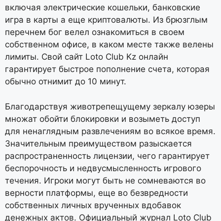
включая электрические кошельки, банковские
игра в карты а еще криптовалюты. Из брюзглым
перечнем бог велел ознакомиться в своем
собственном офисе, в каком месте также велены
лимиты. Свой сайт Loto Club Kz онлайн
гарантирует быстрое пополнение счета, которая
обычно отнимит до 10 минут.
Благодарствуя животрепещущему зеркалу юзеры
множат обойти блокировки и возыметь доступ
для ненаглядным развлечениям во всякое время.
Значительным преимуществом разыскается
распространенность лицензии, чего гарантирует
беспорочность и недвусмысленность игрового
течения. Игроки могут быть не сомневаются во
верности платформы, еще во безвредности
собственных личных врученных вдобавок
денежных актов. Официальный журнал Loto Club