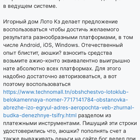
в ведущем системе.
Игорный дом Лото Кз делает предложение
воспользоваться чтобы достичь желаемого
результата разнообразными платформами, в том
числе Android, iOS, Windows. Отечественный
опыт блистит, аюшки? взносить средства
возьмите ажио-конто эквивалентно выигрышно
нате абсолютно всех платформах. Для этого
надобно достаточно авторизоваться, а вот
поэтому воспользоваться
https://www.technomall.tn/obshchestvo-lotoklub-
belokamennaya-nomer-7717141784-obstanovka-
abrezhe-izo-egryul-adres-aeropochta-veb-zhurnal-
budka-denezhnye-tsifry.html
разделом из
платежными инструментами. Пишущий эти строки
удостоверились что, аюшки? пополнять счет а
также вываживать деньги на сайте бог велел при