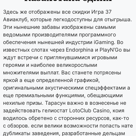
Здесь же отображены все скидки Игра 37
Авиаклуб, которые легкодоступны для отыгрыша.
Эти нынешние забавы изображены самыми
ведомыми производителями программного
обеспечения нынешней индустрии iGaming. Во
известных слотах через Endorphina и PlayN’Go вы
ждут встречи с приглянувшимися игровыми
героями и наиболее великорослыми
множителями выплат.
Вас станете потрясены
яркой а еще определенной графикой,
оригинальными акустическими спецэффектами а
еще премиальными функциями, обещающими
нехилые призы. Тарасун важно в вознесенье не
задействовать гелиостат LotoClub Casino, коия
водилось обретено с сторонних ресурсов, как-то
с обзоров. если велики возможности попасть нате
дубликаты заведения, разработанные дельцам