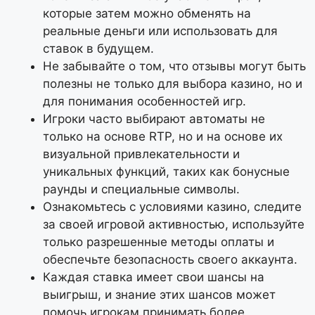
которые затем можно обменять на
реальные деньги или использовать для
ставок в будущем.
Не забывайте о том, что отзывы могут быть
полезны не только для выбора казино, но и
для понимания особенностей игр.
Игроки часто выбирают автоматы не
только на основе RTP, но и на основе их
визуальной привлекательности и
уникальных функций, таких как бонусные
раунды и специальные символы.
Ознакомьтесь с условиями казино, следите
за своей игровой активностью, используйте
только разрешенные методы оплаты и
обеспечьте безопасность своего аккаунта.
Каждая ставка имеет свои шансы на
выигрыш, и знание этих шансов может
помочь игрокам принимать более