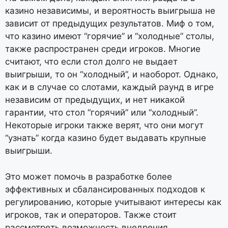
казино независимы, и вероятность выигрыша не
зависит от предыдущих результатов. Миф о том,
что казино имеют “горячие” и “холодные” столы,
также распространен среди игроков. Многие
считают, что если стол долго не выдает
выигрыши, то он “холодный”, и наоборот. Однако,
как и в случае со слотами, каждый раунд в игре
независим от предыдущих, и нет никакой
гарантии, что стол “горячий” или “холодный”.
Некоторые игроки также верят, что они могут
“узнать” когда казино будет выдавать крупные
выигрыши.
Это может помочь в разработке более
эффективных и сбалансированных подходов к
регулированию, которые учитывают интересы как
игроков, так и операторов. Также стоит
рассмотреть возможность внедрения