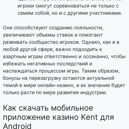
игроки смогут соревноваться не только с
самим собой, но и с другими участниками.
Они способствуют созданию лояльности,
увеличивают объемы ставок и помогают
развивать сообщество игроков. Однако, как и в
любой другой сфере, важно подходить к
азартным играм ответственно и осознанно, чтобы
избежать негативных последствий и
наслаждаться процессом игры. Таким образом,
бонусы на перезагрузку остаются актуальной
темой в мире онлайн-казино, и их значение будет
только расти по мере развития индустрии.
Как скачать мобильное
приложение казино Kent для
Android