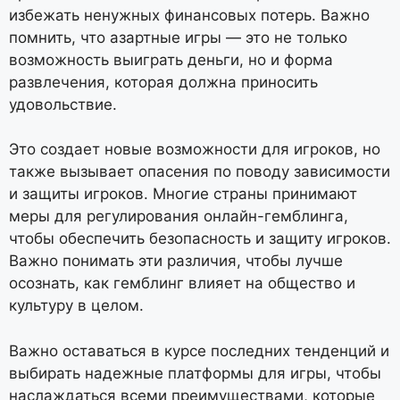
избежать ненужных финансовых потерь. Важно
помнить, что азартные игры — это не только
возможность выиграть деньги, но и форма
развлечения, которая должна приносить
удовольствие.
Это создает новые возможности для игроков, но
также вызывает опасения по поводу зависимости
и защиты игроков. Многие страны принимают
меры для регулирования онлайн-гемблинга,
чтобы обеспечить безопасность и защиту игроков.
Важно понимать эти различия, чтобы лучше
осознать, как гемблинг влияет на общество и
культуру в целом.
Важно оставаться в курсе последних тенденций и
выбирать надежные платформы для игры, чтобы
наслаждаться всеми преимуществами, которые