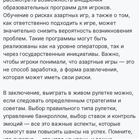
образовательных программ для игроков.
Обучение о рисках азартных игр, а также о том,
как ответственно подходить к игре, может
значительно снизить вероятность возникновения
проблем. Такие программы могут быть
реализованы как на уровне операторов, так и
через государственные инициативы. Важно,
чтобы игроки понимали, что азартные игры — это
не способ заработка, а форма развлечения,
которая может иметь свои риски.
В заключение, выиграть в живом рулетке можно,
если следовать определенным стратегиям и
советам. Выбор правильного типа рулетки,
управление банкроллом, выбор ставок и контроль
эмоций — все это важные аспекты, которые
помогут вам повысить шансы на успех. Помните,