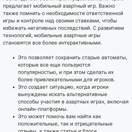
предлагает мобильный азартный игр. Важно
также помнить о необходимости ответственной
игры и контроле над своими ставками, чтобы
избежать негативных последствий. С развитием
технологий, мобильные азартные игры
становятся все более интерактивными.
Это позволяет сохранить старые автоматы,
которые все еще пользуются
популярностью, и при этом сделать их
более привлекательными для игроков.
Это создает ситуацию, когда игроки
вынуждены искать альтернативные
способы участия в азартных играх, включая
онлайн-платформы.
Это может помочь вам найти как
положительные, так и отрицательные
отзывы, а также статьи и блоги,