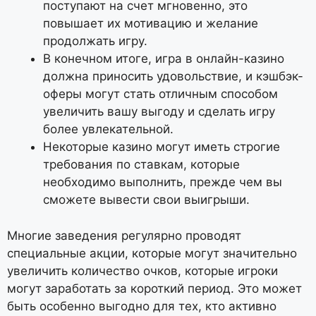
поступают на счет мгновенно, это
повышает их мотивацию и желание
продолжать игру.
В конечном итоге, игра в онлайн-казино
должна приносить удовольствие, и кэшбэк-
оферы могут стать отличным способом
увеличить вашу выгоду и сделать игру
более увлекательной.
Некоторые казино могут иметь строгие
требования по ставкам, которые
необходимо выполнить, прежде чем вы
сможете вывести свои выигрыши.
Многие заведения регулярно проводят
специальные акции, которые могут значительно
увеличить количество очков, которые игроки
могут заработать за короткий период. Это может
быть особенно выгодно для тех, кто активно