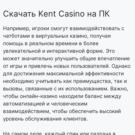
Скачать Kent Casino на ПК
Например, игроки смогут взаимодействовать с
чатботами в виртуальных казино, получая
помощь в реальном времени в более
увлекательной и интерактивной форме. Это
может значительно улучшить общее впечатление
от игры и привлечь новых пользователей. Однако
для достижения максимальной эффективности
необходимо учитывать как преимущества, так и
вызовы, связанные с их использованием. Важно,
чтобы онлайн-казино находили баланс между
автоматизацией и человеческим
взаимодействием, чтобы обеспечить высокий
уровень обслуживания клиентов.
На самом деле, каждый спин или раздача в