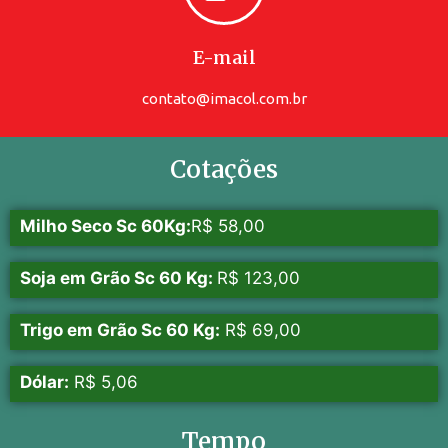
E-mail
contato@imacol.com.br
Cotações
Milho Seco Sc 60Kg:
R$ 58,00
Soja em Grão Sc 60 Kg:
R$ 123,00
Trigo em Grão Sc 60 Kg:
R$ 69,00
Dólar:
R$ 5,06
Tempo