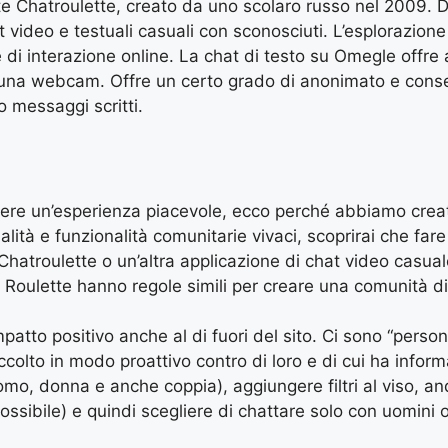
tte Chatroulette, creato da uno scolaro russo nel 2009.
t video e testuali casuali con sconosciuti. L’esplorazione 
e di interazione online. La chat di testo su Omegle offr
 una webcam. Offre un certo grado di anonimato e consen
 messaggi scritti.
re un’esperienza piacevole, ecco perché abbiamo creato
alità e funzionalità comunitarie vivaci, scoprirai che fa
 Chatroulette o un’altra applicazione di chat video casual
 Roulette hanno regole simili per creare una comunità di
tto positivo anche al di fuori del sito. Ci sono “perso
olto in modo proattivo contro di loro e di cui ha inform
mo, donna e anche coppia), aggiungere filtri al viso, and
sibile) e quindi scegliere di chattare solo con uomini 