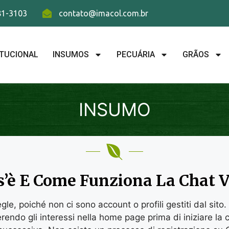
781-3103
contato@imacol.com.br
ITUCIONAL
INSUMOS
PECUÁRIA
GRÃOS
INSUMO
s’è E Come Funziona La Chat V
le, poiché non ci sono account o profili gestiti dal sito.
endo gli interessi nella home page prima di iniziare la c