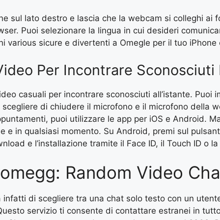
cone sul lato destro e lascia che la webcam si colleghi ai 
er. Puoi selezionare la lingua in cui desideri comunicar
hi various sicure e divertenti a Omegle per il tuo iPhone
t Video Per Incontrare Sconosciuti
ideo casuali per incontrare sconosciuti all’istante. Puoi 
scegliere di chiudere il microfono e il microfono della 
appuntamenti, puoi utilizzare le app per iOS e Android. M
 e in qualsiasi momento. Su Android, premi sul pulsante
nload e l’installazione tramite il Face ID, il Touch ID o 
Onlomegg: Random Video Cha
 infatti di scegliere tra una chat solo testo con un utent
esto servizio ti consente di contattare estranei in tutt