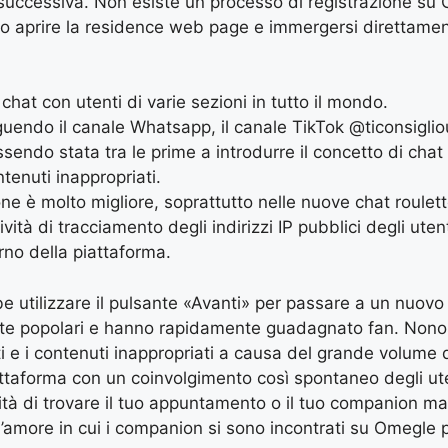
uccessiva. Non esiste un processo di registrazione su O
olo aprire la residence web page e immergersi direttame
chat con utenti di varie sezioni in tutto il mondo.
uendo il canale Whatsapp, il canale TikTok @ticonsiglio
ssendo stata tra le prime a introdurre il concetto di ch
tenuti inappropriati.
ne è molto migliore, soprattutto nelle nuove chat roulett
tà di tracciamento degli indirizzi IP pubblici degli uten
rno della piattaforma.
be utilizzare il pulsante «Avanti» per passare a un nuovo
te popolari e hanno rapidamente guadagnato fan. Nonosta
 i contenuti inappropriati a causa del grande volume di 
ttaforma con un coinvolgimento così spontaneo degli ute
lità di trovare il tuo appuntamento o il tuo companion ma
more in cui i companion si sono incontrati su Omegle per