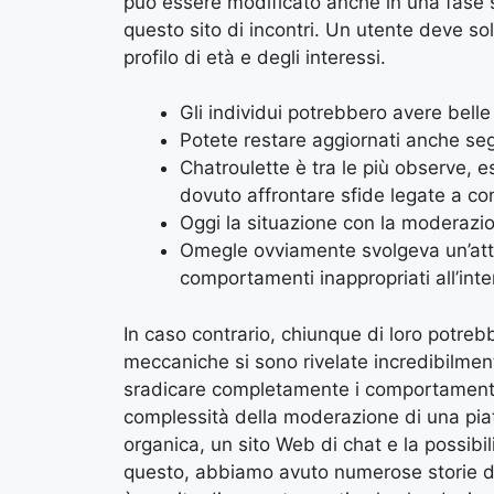
può essere modificato anche in una fase s
questo sito di incontri. Un utente deve s
profilo di età e degli interessi.
Gli individui potrebbero avere belle 
Potete restare aggiornati anche seg
Chatroulette è tra le più observe, e
dovuto affrontare sfide legate a con
Oggi la situazione con la moderazio
Omegle ovviamente svolgeva un’attivi
comportamenti inappropriati all’inte
In caso contrario, chiunque di loro potreb
meccaniche si sono rivelate incredibilmen
sradicare completamente i comportamenti e
complessità della moderazione di una pia
organica, un sito Web di chat e la possibi
questo, abbiamo avuto numerose storie d’a