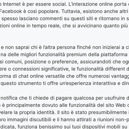
mo Internet è per essere social. L’interazione online port
acebook è così popolare. Tuttavia, esistono anche altri 
spesso lasciano commenti su questi siti e ritornano in seg
sazioni online in tempo reale, che si avvicinano quanto più
 non saprai chi è l’altra persona finché non inizierai a c
na delle migliori funzionalità premium della piattaforma so
essi comuni, posizione o preferenze, assicurandoti che og
e o connessioni significative, le funzionalità different d
orma di chat online versatile che offre numerosi vantagg
, questo strumento ti offre un’esperienza interattiva e di
 notifica che ti chiede di pagare qualcosa per usufruire d
ò è principalmente dovuto alle funzionalità del sito Web 
elare la propria identità. Il sito è stato presumibilmente 
oro immagini discutibili e li hanno attirati a riunioni no
dicata, funziona benissimo sui tuoi dispositivi mobili 