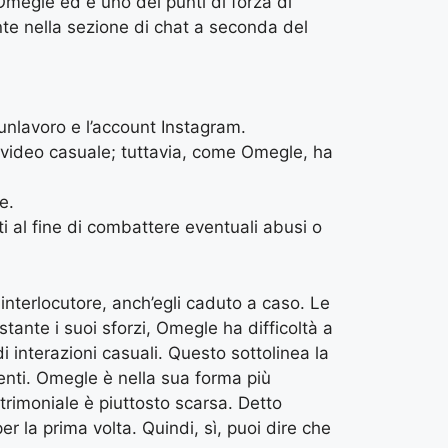
megle ed è uno dei punti di forza di
nte nella sezione di chat a seconda del
unlavoro e l’account Instagram.
at video casuale; tuttavia, come Omegle, ha
e.
ti al fine di combattere eventuali abusi o
 interlocutore, anch’egli caduto a caso. Le
nte i suoi sforzi, Omegle ha difficoltà a
interazioni casuali. Questo sottolinea la
nti. Omegle è nella sua forma più
trimoniale è piuttosto scarsa. Detto
 la prima volta. Quindi, sì, puoi dire che