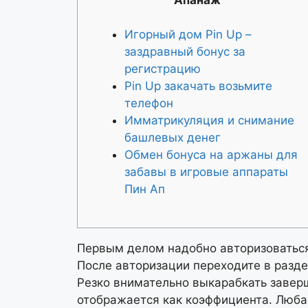
Игорный дом Pin Up –
заздравный бонус за
регистрацию
Pin Up закачать возьмите
телефон
Имматрикуляция и снимание
башлевых денег
Обмен бонуса на аржаны для
забавы в игровые аппараты
Пин Ап
Первым делом надобно авторизоваться 
После авторизации переходите в разде
Резко внимательно выкарабкать заверш
отображается как коэффициента.
Люба