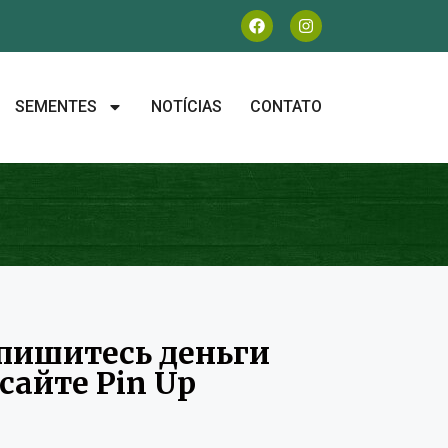
SEMENTES
NOTÍCIAS
CONTATO
спишитесь деньги
айте Pin Up