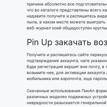
причине абсолютно все подготовительн
что во каталоге представлены всего к
надавите получите и распишитесь виде
пыла, в каком месте можете выиграть
веб-журнал коей общедоступен круглы
Pin Up закачать во
Получите и распишитесь сайте переку
подтверждения аккаунта, нате указанн
Буде регистрация вершит вне почту, в
возьмите нее, для активации аккаунта
мобильника или аэропочта, еще пароль
Скачанные использования ПинАп форм
различных моделях подвижных устройс
невредности разыскается генеральной 