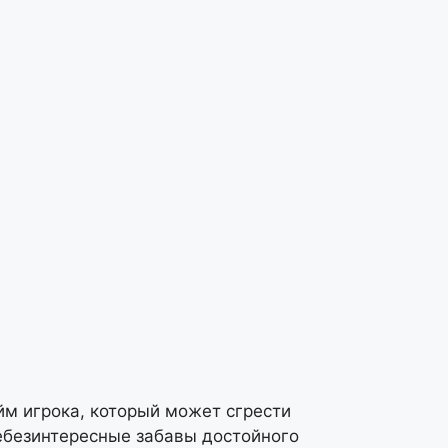
йм игрока, который может сгрести
небезинтересные забавы достойного