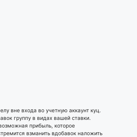
елу вне входа во учетную аккаунт куц.
авок группу в видах вашей ставки.
 возможная прибыль, которое
стремится взманить вдобавок наложить