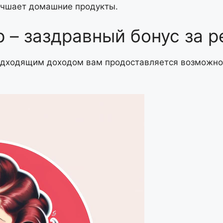
лучшает домашние продукты.
p – заздравный бонус за 
подходящим доходом вам продоставляется возможно