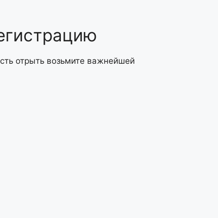
регистрацию
сть отрыть возьмите важнейшей