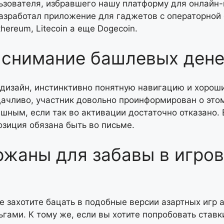
зователя, избравшего нашу платформу для онлайн-и
разработал приложение для гаджетов с операторной 
hereum, Litecoin а еще Dogecoin.
 снимание башлевых дене
дизайн, инстинктивно понятную навигацию и хорош
дачливо, участник довольно проинформирован о это
ным, если так во активации достаточно отказано.
озиция обязана быть во письме.
ржаны для забавы в игро
е захотите бацать в подобные версии азартных игр 
ами. К тому же, если вы хотите попробовать ставки 