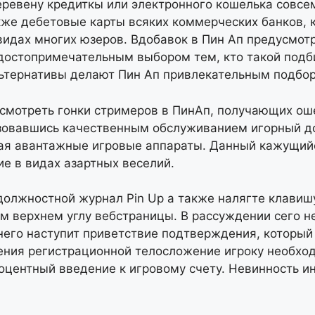
еревену кредиткы или электронного кошелька совсе
же дебетовые карты всяких коммерческих банков, к
идах многих юзеров. Вдобавок в Пин Ап предусмот
 достопримечательным выбором тем, кто такой под
альтернативы делают Пин Ап привлекательным подбо
 смотреть гонки стримеров в ПинАп, получающих о
ьзовавшись качественным обслуживанием игорный д
ая авантажные игровые аппараты. Данный кажущий
е в видах азартных веселий.
 должностной журнал Pin Up а также налягте клавиш
м верхнем углу вебстраницы. В рассуждении сего н
него наступит приветствие подтверждения, который
нения регистрационной телосложение игроку необх
роцентный введение к игровому счету. Невинность 