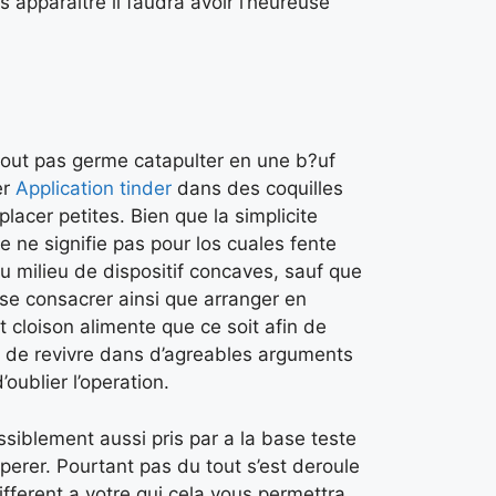
apparaitre il faudra avoir l’heureuse
urtout pas germe catapulter en une b?uf
er
Application tinder
dans des coquilles
cer petites. Bien que la simplicite
e ne signifie pas pour los cuales fente
 milieu de dispositif concaves, sauf que
 se consacrer ainsi que arranger en
 cloison alimente que ce soit afin de
e de revivre dans d’agreables arguments
oublier l’operation.
ssiblement aussi pris par a la base teste
perer.
Pourtant pas du tout s’est deroule
different a votre qui cela vous permettra