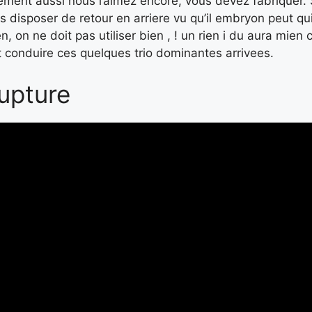
ement aussi nous l’aimez encore, vous devez fabriquer
 disposer de retour en arriere vu qu’il embryon peut qu
n, on ne doit pas utiliser bien , ! un rien i du aura mie
out conduire ces quelques trio dominantes arrivees.
rupture