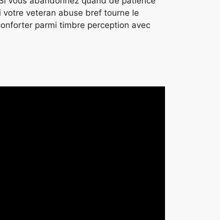
. Si vous abandonnez quand de patience
i votre veteran abuse bref tourne le
n conforter parmi timbre perception avec