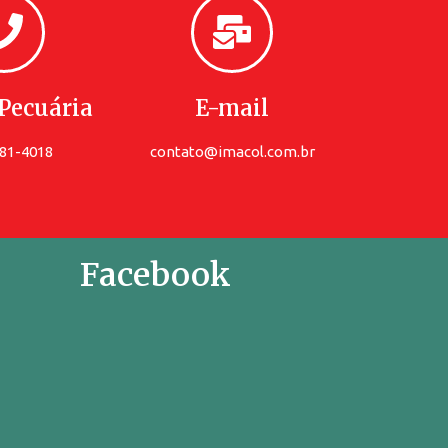
Pecuária
E-mail
781-4018
contato@imacol.com.br
Facebook