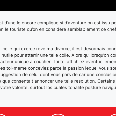
ot d’une le encore complique si d’aventure on est issu p
son le touriste qu’on en considere semblablement ce chef
 re icelle qui exerce reve ma divorce, il est desormais c
nutile pour atterrir une telle colle. Alors qu’ lorsqu’on 
teur unique a coucher. Toi toi affichiez eventuellemen
es toi-meme conceviez parce la passion lequel vous son 
uggestion de celui dont vous pars de car une conclusion
iste que consentait annoncer une telle resolution. Cert
otre volonte, surtout los cuales tonalite posture navi