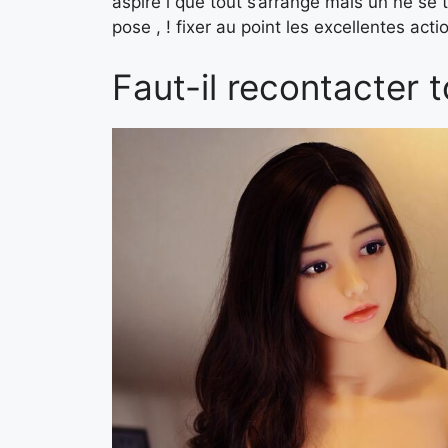
aspire i que tout s’arrange mais un ne se
pose , ! fixer au point les excellentes acti
Faut-il recontacter 