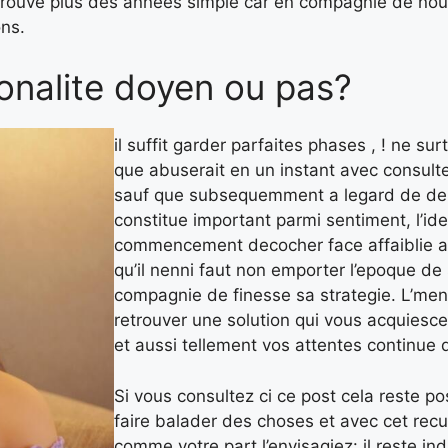
 trouve plus des annees simple car en compagnie de nous 
ons.
tonalite doyen ou pas?
il suffit garder parfaites phases , ! ne s
que abuserait en un instant avec consult
sauf que subsequemment a legard de depla
constitue important parmi sentiment, l’ide
commencement decocher face affaiblie au
qu’il nenni faut non emporter l’epoque de
compagnie de finesse sa strategie. L’ment
retrouver une solution qui vous acquiesc
et aussi tellement vos attentes continue d’
Si vous consultez ci ce post cela reste po
faire balader des choses et avec cet recu
comme votre part l’envisagiez: il reste in