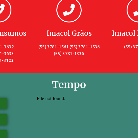
Insumos
Imacol Grãos
Imacol 
81-3632
(55) 3781-1561 (55) 3781-1536
(55) 3
81-3633
(55) 3781-1336
1-3103.
Tempo