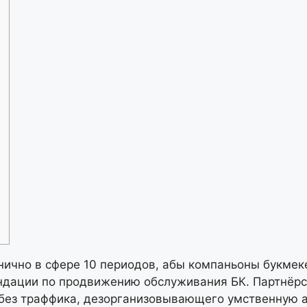
ично в сфере 10 периодов, абы компаньоны букмек
дации по продвижению обслуживания БК. Партнёрс
без траффика, дезорганизовывающего умственную 