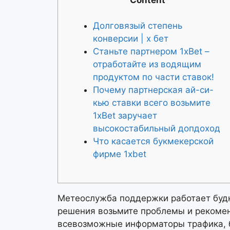
Долговязый степень
конверсии | х бет
Станьте партнером 1xBet –
отработайте из водящим
продуктом по части ставок!
Почему партнерская ай-си-
кью ставки всего возьмите
1xBet заручает
высокостабильный допдоход
Что касается букмекерской
фирме 1xbet
Метеослужба поддержки работает будн
решения возьмите проблемы и рекомен
всевозможные информаторы трафика, 