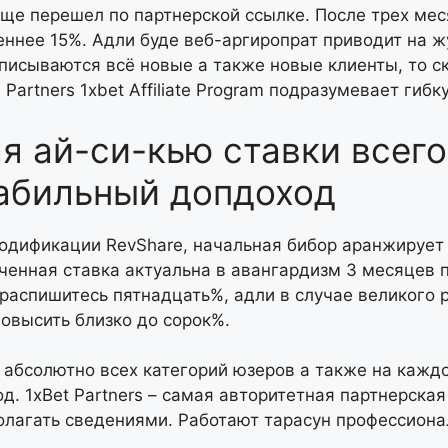
ще перешел по партнерской ссылке. После трех мес
ннее 15%. Адли буде веб-аргиропрат приводит на ж
писываются всё новые а также новые клиенты, то с
Partners 1xbet Affiliate Program подразумевает гиб
я ай-си-кью ставки всего
абильный допдоход
одификации RevShare, начальная бибор аранжируе
енная ставка актуальна в авангардизм 3 месяцев п
 распишитесь пятнадцать%, адли в случае великого
высить близко до сорок%.
х абсолютно всех категорий юзеров а также на кажд
. 1xBet Partners – самая авторитетная партнерская 
полагать сведениями. Работают тарасун профессион