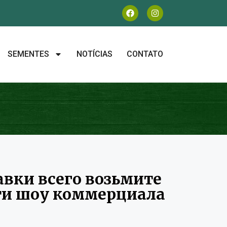
SEMENTES
NOTÍCIAS
CONTATO
авки всего возьмите
сти шоу коммерциала