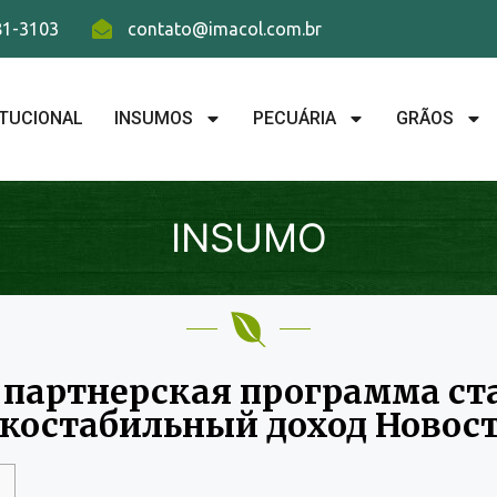
781-3103
contato@imacol.com.br
ITUCIONAL
INSUMOS
PECUÁRIA
GRÃOS
INSUMO
 партнерская программа ст
окостабильный доход Ново