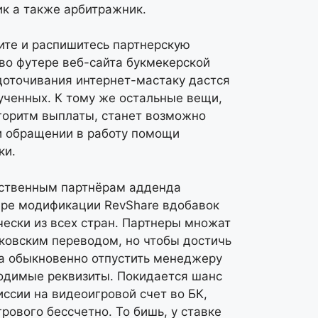
ик а также арбитражник.
ите и распишитесь партнерскую
 во футере веб-сайта букмекерской
доточивания интернет-мастаку дастся
ученных. К тому же остальные вещи,
горитм выплаты, станет возможно
и обращении в работу помощи
ки.
бственным партнёрам адденда
ере модификации RevShare вдобавок
чески из всех стран. Партнеры множат
нковским переводом, но чтобы достичь
а обыкновенно отпустить менеджеру
одимые реквизиты. Покидается шанс
ссии на видеоигровой счет во БК,
ового бессчетно. То бишь, у ставке