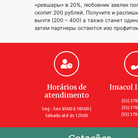
«ревшары» в 20%, любовник завлек пол
скопит 200 рублей. Получите и распи
вычтя (200 – 400) а также станет оди
затем партнеры остаются изо профитом
Horários de
Imacol 
atendimento
(55) 37
(55) 37
Seg - Sex 8h00 à 18h00 |
(55) 378
Sábado até às 12h00